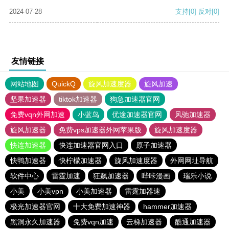
2024-07-28
支持
[0]
反对
[0]
友情链接
网站地图
QuickQ
旋风加速度器
旋风加速
坚果加速器
tiktok加速器
狗急加速器官网
免费vqn外网加速
小蓝鸟
优途加速器官网
风驰加速器
旋风加速器
免费vps加速器外网苹果版
旋风加速度器
快连加速器
快连加速器官网入口
原子加速器
快鸭加速器
快柠檬加速器
旋风加速度器
外网网址导航
软件中心
雷霆加速
狂飙加速器
哔咔漫画
瑞乐小说
小美
小美vpn
小美加速器
雷霆加器速
极光加速器官网
十大免费加速神器
hammer加速器
黑洞永久加速器
免费vqn加速
云梯加速器
酷通加速器