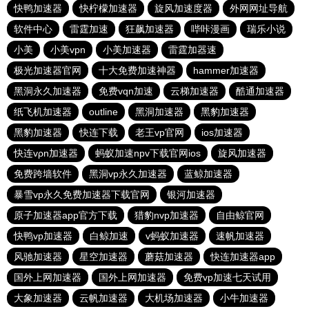
快鸭加速器
快柠檬加速器
旋风加速度器
外网网址导航
软件中心
雷霆加速
狂飙加速器
哔咔漫画
瑞乐小说
小美
小美vpn
小美加速器
雷霆加器速
极光加速器官网
十大免费加速神器
hammer加速器
黑洞永久加速器
免费vqn加速
云梯加速器
酷通加速器
纸飞机加速器
outline
黑洞加速器
黑豹加速器
黑豹加速器
快连下载
老王vp官网
ios加速器
快连vρn加速器
蚂蚁加速npv下载官网ios
旋风加速器
免费跨墙软件
黑洞vp永久加速器
蓝鲸加速器
暴雪vp永久免费加速器下载官网
银河加速器
原子加速器app官方下载
猎豹nvp加速器
自由鲸官网
快鸭vp加速器
白鲸加速
v蚂蚁加速器
速帆加速器
风驰加速器
星空加速器
蘑菇加速器
快连加速器app
国外上网加速器
国外上网加速器
免费vp加速七天试用
大象加速器
云帆加速器
大机场加速器
小牛加速器