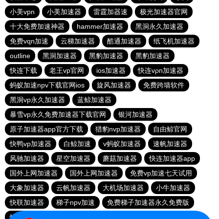
小美vpn
小美加速器
雷霆加器速
极光加速器官网
十大免费加速神器
hammer加速器
黑洞永久加速器
免费vqn加速
云梯加速器
酷通加速器
纸飞机加速器
outline
黑洞加速器
黑豹加速器
黑豹加速器
快连下载
老王vp官网
ios加速器
快连vρn加速器
蚂蚁加速npv下载官网ios
旋风加速器
免费跨墙软件
黑洞vp永久加速器
蓝鲸加速器
暴雪vp永久免费加速器下载官网
银河加速器
原子加速器app官方下载
猎豹nvp加速器
自由鲸官网
快鸭vp加速器
白鲸加速
v蚂蚁加速器
速帆加速器
风驰加速器
星空加速器
蘑菇加速器
快连加速器app
国外上网加速器
国外上网加速器
免费vp加速七天试用
大象加速器
云帆加速器
大机场加速器
小牛加速器
快联加速器
梯子npv加速
免费梯子加速器永久免费版
快连加速器app
免费vqn加速外网
极光vp加速器