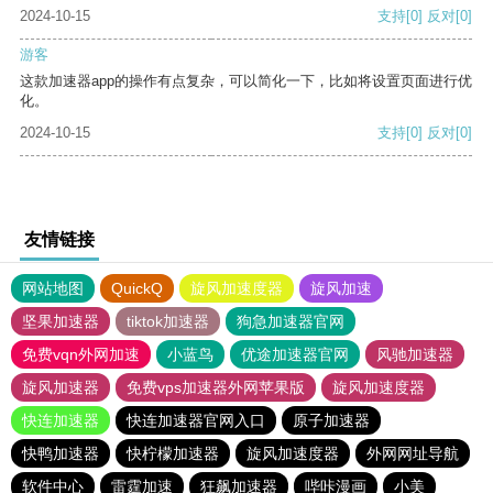
2024-10-15
支持
[0]
反对
[0]
游客
这款加速器app的操作有点复杂，可以简化一下，比如将设置页面进行优
化。
2024-10-15
支持
[0]
反对
[0]
友情链接
网站地图
QuickQ
旋风加速度器
旋风加速
坚果加速器
tiktok加速器
狗急加速器官网
免费vqn外网加速
小蓝鸟
优途加速器官网
风驰加速器
旋风加速器
免费vps加速器外网苹果版
旋风加速度器
快连加速器
快连加速器官网入口
原子加速器
快鸭加速器
快柠檬加速器
旋风加速度器
外网网址导航
软件中心
雷霆加速
狂飙加速器
哔咔漫画
小美