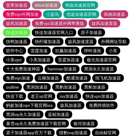
坚果加速器
tiktok加速器
狗急加速器官网
免费vqn外网加速
小蓝鸟
优途加速器官网
风驰加速器
旋风加速器
免费vps加速器外网苹果版
旋风加速度器
快连加速器
快连加速器官网入口
原子加速器
快鸭加速器
快柠檬加速器
旋风加速度器
外网网址导航
软件中心
雷霆加速
狂飙加速器
哔咔漫画
小美
小美vpn
小美加速器
雷霆加器速
极光加速器官网
十大免费加速神器
hammer加速器
黑洞永久加速器
免费vqn加速
云梯加速器
酷通加速器
纸飞机加速器
outline
黑洞加速器
黑豹加速器
黑豹加速器
快连下载
老王vp官网
ios加速器
快连vρn加速器
蚂蚁加速npv下载官网ios
旋风加速器
免费跨墙软件
黑洞vp永久加速器
蓝鲸加速器
暴雪vp永久免费加速器下载官网
银河加速器
原子加速器app官方下载
猎豹nvp加速器
自由鲸官网