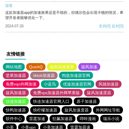
游客
这款加速器app的加速效果还是不错的，但偶尔也会出现卡顿的情况，希
望开发者能够优化一下。
2024-07-26
支持
[0]
反对
[0]
友情链接
网站地图
QuickQ
旋风加速度器
旋风加速
坚果加速器
tiktok加速器
狗急加速器官网
免费vqn外网加速
小蓝鸟
优途加速器官网
风驰加速器
旋风加速器
免费vps加速器外网苹果版
旋风加速度器
快连加速器
快连加速器官网入口
原子加速器
快鸭加速器
快柠檬加速器
旋风加速度器
外网网址导航
软件中心
雷霆加速
狂飙加速器
哔咔漫画
瑞乐小说
小美
小美vpn
小美加速器
雷霆加器速