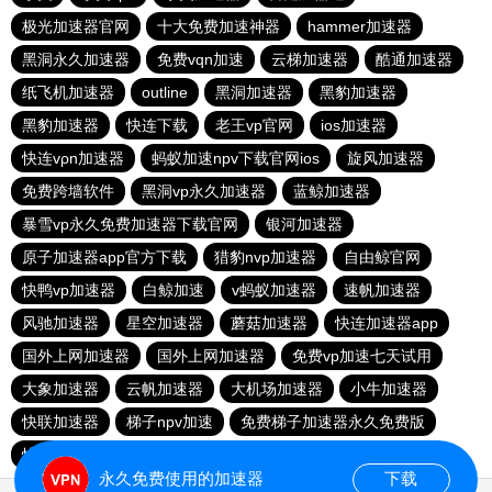
极光加速器官网
十大免费加速神器
hammer加速器
黑洞永久加速器
免费vqn加速
云梯加速器
酷通加速器
纸飞机加速器
outline
黑洞加速器
黑豹加速器
黑豹加速器
快连下载
老王vp官网
ios加速器
快连vρn加速器
蚂蚁加速npv下载官网ios
旋风加速器
免费跨墙软件
黑洞vp永久加速器
蓝鲸加速器
暴雪vp永久免费加速器下载官网
银河加速器
原子加速器app官方下载
猎豹nvp加速器
自由鲸官网
快鸭vp加速器
白鲸加速
v蚂蚁加速器
速帆加速器
风驰加速器
星空加速器
蘑菇加速器
快连加速器app
国外上网加速器
国外上网加速器
免费vp加速七天试用
大象加速器
云帆加速器
大机场加速器
小牛加速器
快联加速器
梯子npv加速
免费梯子加速器永久免费版
快连加速器app
免费vqn加速外网
极光vp加速器
永久免费使用的加速器
下载