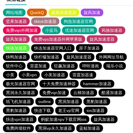
网站地图
QuickQ
旋风加速度器
旋风加速
坚果加速器
tiktok加速器
狗急加速器官网
免费vqn外网加速
小蓝鸟
优途加速器官网
风驰加速器
旋风加速器
免费vps加速器外网苹果版
旋风加速度器
快连加速器
快连加速器官网入口
原子加速器
快鸭加速器
快柠檬加速器
旋风加速度器
外网网址导航
软件中心
雷霆加速
狂飙加速器
哔咔漫画
瑞乐小说
小美
小美vpn
小美加速器
雷霆加器速
极光加速器官网
十大免费加速神器
hammer加速器
黑洞永久加速器
免费vqn加速
云梯加速器
酷通加速器
纸飞机加速器
outline
黑洞加速器
黑豹加速器
黑豹加速器
快连下载
老王vp官网
ios加速器
快连vρn加速器
蚂蚁加速npv下载官网ios
旋风加速器
免费跨墙软件
黑洞vp永久加速器
蓝鲸加速器